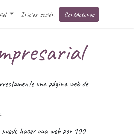
o web empresarial
ñol
Iniciar sesión
Software de gestion ERP
Contáctenos
Sitio
mpresarial
orrectamente una página web de
.
s puede hacer una web por 100