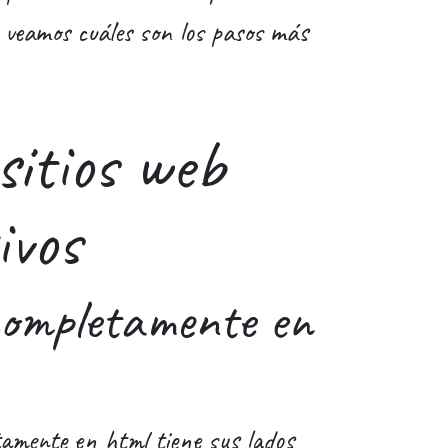
 veamos cuáles son los pasos más
sitios web
ivos
completamente en
tamente en html tiene sus lados