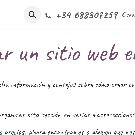
+34 688307259
s somos
Nuestros servicios
CRM software
Espaci
Espa
r un sitio web e
ha información y consejos sobre cómo crear c
rganizar esta sección en varias macrosecciones
s precios, ahora encontramos a alguien que no