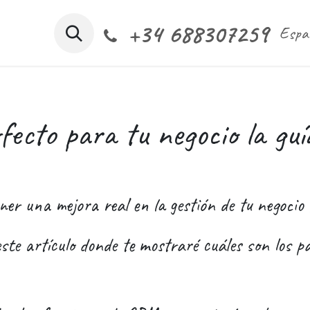
+34 688307259
s somos
Nuestros servicios
CRM software
Espaci
Espa
ecto para tu negocio la guí
ener una mejora real en la gestión de tu negoci
ste artículo donde te mostraré cuáles son los 