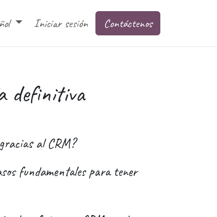
o web empresarial
ñol
Iniciar sesión
Software de gestion ERP
Contáctenos
Sitio
a definitiva
o gracias al CRM?
pasos fundamentales para tener