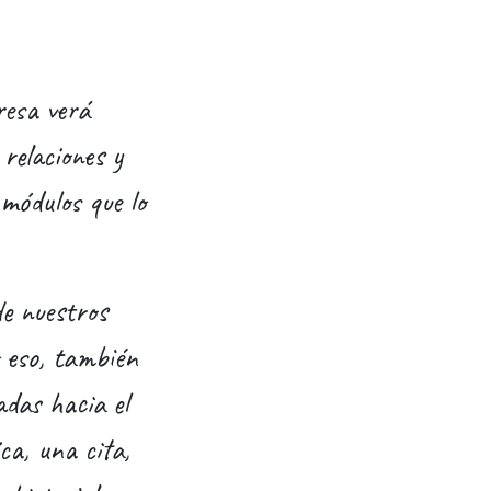
resa verá
relaciones y
 módulos que lo
de nuestros
o eso, también
adas hacia el
ica, una cita,