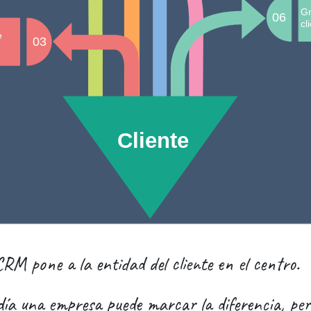
Gr
06
cl
te
03
Cliente
CRM pone a la entidad del cliente en el centro.
día una empresa puede marcar la diferencia, pero