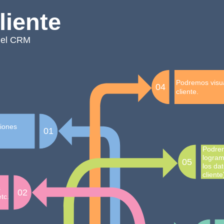
liente
 el CRM
Podremos visual
04
cliente.
ciones
01
Podrem
logram
05
los da
cliente
s
02
tc.