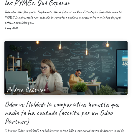
las PYMEs: Qué Esperar
Introducción: Por qué la Implementación de Odoo es un Paso Estratégico Ineludible para las
PYMES Imagina gestionar cada día tu pequeña o mediana empresa entre montañas de papel,
sistemas obsoletos y p...
2 may 2026
Andrea Cattalani
Odoo vs Holded: la comparativa honesta que
nadie te ha contado (escrita por un Odoo
Partner)
Si buscas "Odoo vs Holded", probablemente ya has leído 5 comparativas que te dejaron igual de