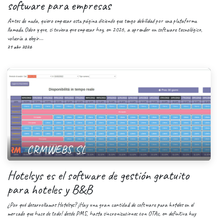
software para empresas
Antes de nada, quiero empezar esta página diciendo que tengo debilidad por una plataforma
llamada Odoo y que, si tuviera que empezar hoy, en 2026, a aprender un software tecnológico,
volvería a elegir...
21 abr 2026
CRMWEBS SL
Hotelsys es el software de gestión gratuito
para hoteles y B&B
¿Por qué desarrollamos Hotelsys? ¡Hay una gran cantidad de software para hoteles en el
mercado que hace de todo! desde PMS, hasta sincronizaciones con OTAs, en definitiva hay