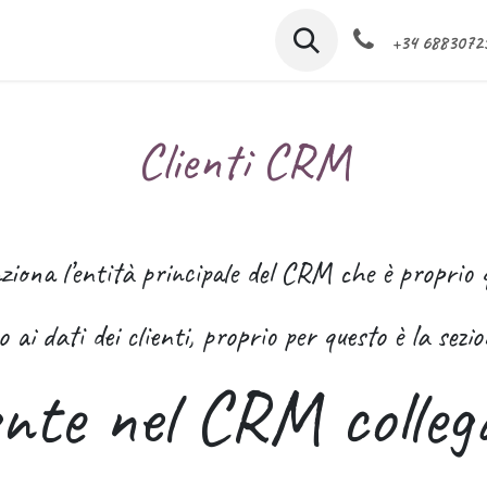
amo
I nostri servizi
CRM software
Cloud aziendal
+34 6883072
Clienti CRM
ona l’entità principale del CRM che è proprio qu
ai dati dei clienti, proprio per questo è la sezi
ente nel CRM colleg