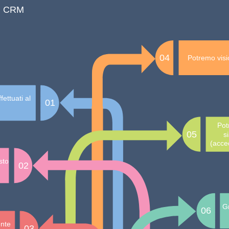
il CRM
04
Potremo vision
fettuati al
01
Pot
05
s
(acced
esto
02
Gr
06
iente
03