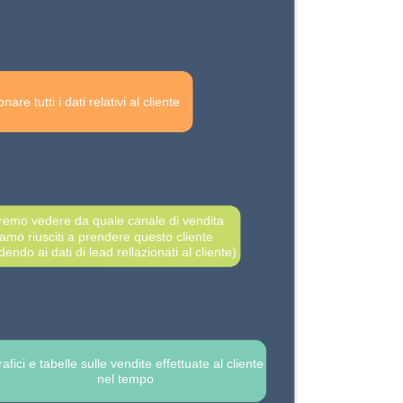
are tutti i dati relativi al cliente
remo vedere da quale canale di vendita
iamo riusciti a prendere questo cliente
endo ai dati di lead rellazionati al cliente)
afici e tabelle sulle vendite effettuate al cliente
nel tempo