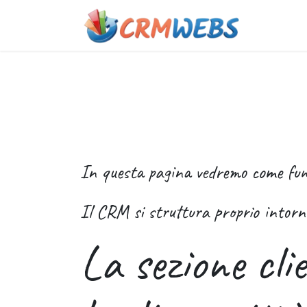
Passa al contenuto
Chi si
In questa pagina vedremo come funzi
Il CRM si struttura proprio intorno 
La sezione cli