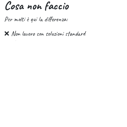
Cosa non faccio
Per molti è qui la differenza:
❌ Non lavoro con soluzioni standard
❌ Non propongo strumenti senza analisi
❌ Non complico i progetti per giustificarne il costo
❌ Non sparisco dopo l’implementazione
Cosa faccio invece
✔ Lavoro su misura
✔ Mi coinvolgo nei processi reali
✔ Cerco sempre la soluzione più semplice
✔ Punto a risultati concreti, non teorici