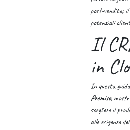
post-vendita; i
potenziali client
Il CR
in Cl
In questa guida
Premise
, mostr
scegliere il pro
alle esigenze de