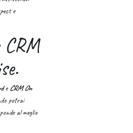
pect e
re CRM
se.
ud
e
CRM On
ndo potrai
sponde al meglio