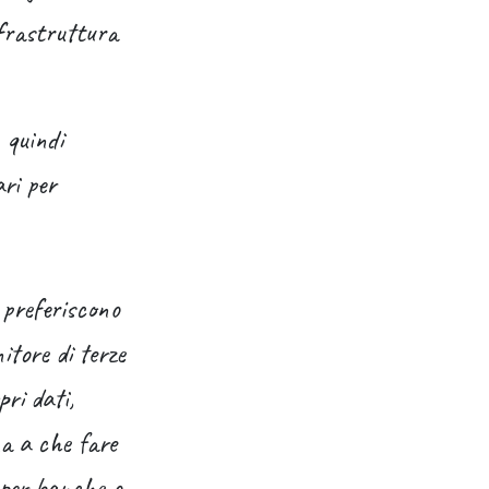
nfrastruttura
 quindi
ri per
e preferiscono
itore di terze
pri dati,
a a che fare
 per banche o