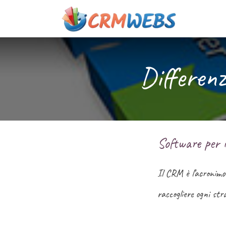
Passa al contenuto
Chi si
Differen
Software per 
Il CRM è l’acronimo
raccogliere ogni stra