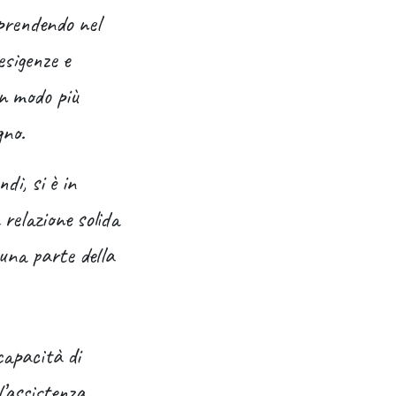
mprendendo nel
esigenze e
in modo più
gno.
di, si è in
relazione solida
 una parte della
capacità di
l’assistenza