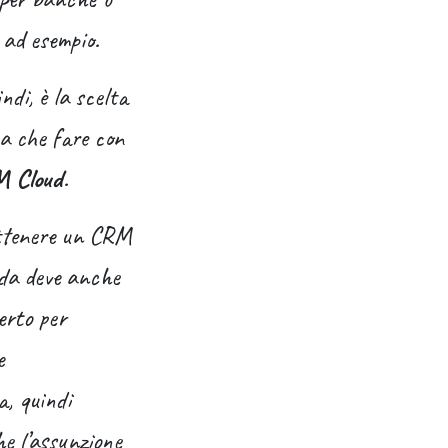
 ad esempio.
indi, è la scelta
 a che fare con
M Cloud
.
ottenere un CRM
enda deve anche
erto per
e
a, quindi
he l’assunzione