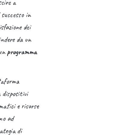
scire a
 successo in
isfazione dei
cindere da un
 un
programma
taforma
 dispositivi
atici e risorse
ono ad
ategia di