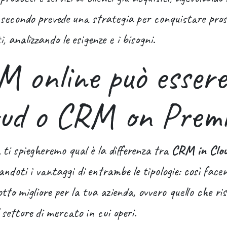
l secondo prevede una strategia per conquistare pros
i, analizzando le esigenze e i bisogni.
M online può esse
oud o CRM on Premi
 ti spiegheremo qual è la differenza tra
CRM in Clo
andoti i vantaggi di entrambe le tipologie: così face
dotto migliore per la tua azienda, ovvero quello che ri
l settore di mercato in cui operi.