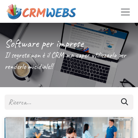
Passa al contenuto
Software per imprese
Il segreto non è il CRM ma saper utilizzarlo per
renderlo micidiale!!