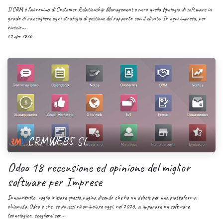
Il CRM è l’acronimo di Customer Relationship Management ovvero quella tipologia di software in
grado di raccogliere ogni strategia di gestione del rapporto con il cliente. In ogni impresa, per
riuscir...
21 apr 2026
CRMWEBS SL
Odoo 18 recensione ed opinione del miglior
software per Imprese
Innanzitutto, voglio iniziare questa pagina dicendo che ho un debole per una piattaforma
chiamata Odoo e che, se dovessi ricominciare oggi, nel 2026, a imparare un software
tecnologico, sceglierei sen...