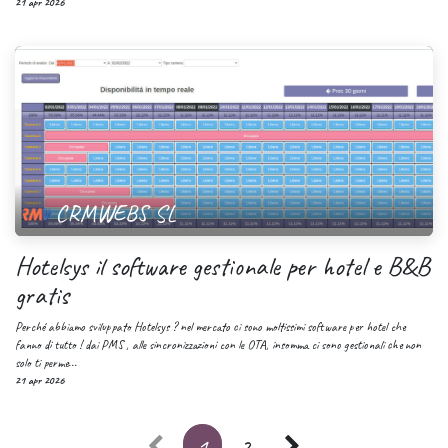
21 apr 2026
CRMWEBS SL
Hotelsys il software gestionale per hotel e B&B
gratis
Perché abbiamo sviluppato Hotelsys ? nel mercato ci sono moltissimi software per hotel che
fanno di tutto ! dai PMS , alle sincronizzazioni con le OTA, insomma ci sono gestionali che non
solo ti perme...
21 apr 2026
1
2