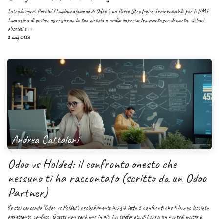
Introduzione: Perché l’Implementazione di Odoo è un Passo Strategico Irrinunciabile per le PMI
Immagina di gestire ogni giorno la tua piccola o media impresa tra montagne di carta, sistemi
obsoleti e ...
2 mag 2026
Andrea Cattalani
Odoo vs Holded: il confronto onesto che
nessuno ti ha raccontato (scritto da un Odoo
Partner)
Se stai cercando "Odoo vs Holded", probabilmente hai già letto 5 confronti che ti hanno lasciato
altrettanto confuso. Questo non sarà uno in più. La telefonata di Laura un martedì mattina