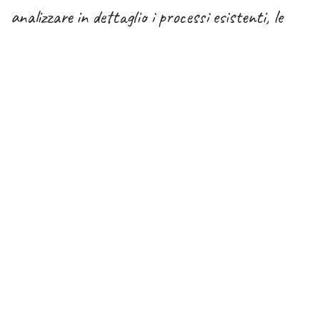
analizzare in dettaglio i processi esistenti, le
esigenze specifiche e gli obiettivi di crescita
della PMI. Solo così si può declinare la
tecnologia in una soluzione che realmente dia
valore aggiunto.
La consulenza specializzata si articola in
diverse fasi: dall’analisi accurata dei flussi di
lavoro, all’identificazione degli ambiti di
miglioramento, fino alla configurazione e
personalizzazione dei moduli Odoo in modo da