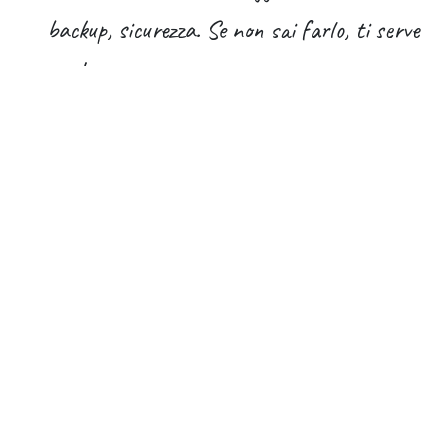
backup, sicurezza. Se non sai farlo, ti serve
qualcuno.
Moduli specifici che su Enterprise sono
inclusi
e che potresti dover sviluppare o
integrare manualmente.
Quindi la domanda vera non è
"quanto costa
Enterprise"
.
La domanda vera è:
a partire da quanti utenti,
e con quale complessità, conviene pagare la
licenza invece di gestire l'infrastruttura?