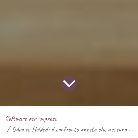
Software per imprese
Odoo vs Holded: il confronto onesto che nessuno ti ha raccontato (scritto da un Odoo Partner)